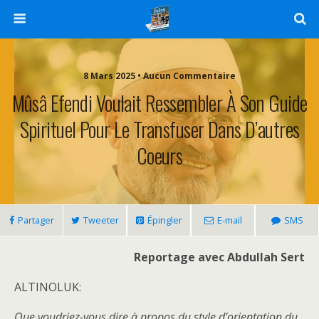
8 Mars 2025 • Aucun Commentaire
Mûsâ Efendi Voulait Ressembler À Son Guide
Spirituel Pour Le Transfuser Dans D’autres
Coeurs
Partager
Tweeter
Épingler
E-mail
SMS
Reportage avec Abdullah Sert
ALTINOLUK:
Que voudriez-vous dire à propos du style d’orientation du