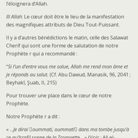
l’éloignera d’Allah.
Ill Allah
: Le cœur doit être le lieu de la manifestation
des magnifiques attributs de Dieu Tout-Puissant.
Il y a d’autres bénédictions le matin, celle des Salawat
Cherif qui sont une forme de salutation de notre
Prophète r qui a recommandé :
“
Si l’un d’entre vous me salue, Allah me rend mon âme et
je réponds au salut.
(Cf. Abu Dawud, Manasik, 96, 2041 ;
Beyhakî, Şuab, II, 215)
Pour trouver une place dans le cœur de notre
Prophète.
Notre Prophète r a dit :
« …
Je dirai oummati, oummati dans ma tombe jusqu’à
ce qu’Israfil sonne de la Trompette
… » (Voir : Ali el-