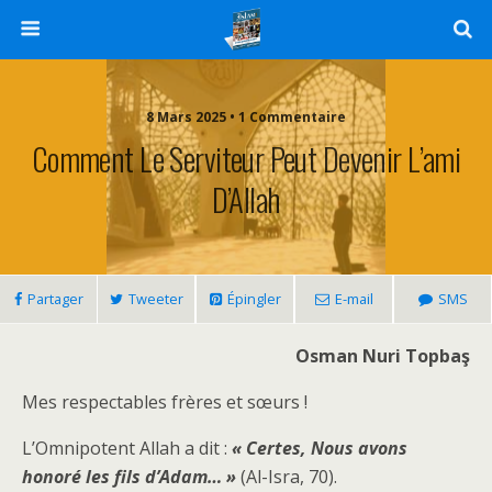
8 Mars 2025 • 1 Commentaire
Comment Le Serviteur Peut Devenir L’ami
D’Allah
Partager
Tweeter
Épingler
E-mail
SMS
Osman Nuri Topbaş
Mes respectables frères et sœurs !
L’Omnipotent Allah a dit :
« Certes, Nous avons
honoré les fils d’Adam… »
(Al-Isra, 70).