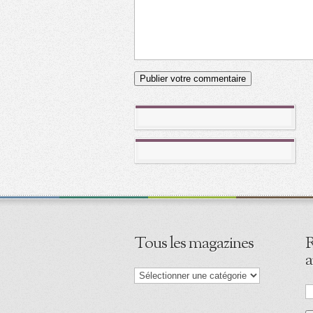
Tous les magazines
R
a
Tous
les
magazines