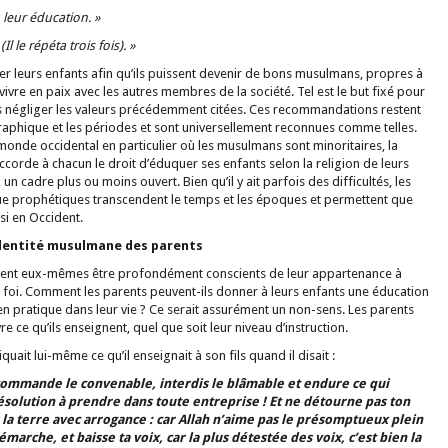
 leur éducation. »
l le répéta trois fois). »
 leurs enfants afin qu’ils puissent devenir de bons musulmans, propres à
à vivre en paix avec les autres membres de la société. Tel est le but fixé pour
s négliger les valeurs précédemment citées. Ces recommandations restent
graphique et les périodes et sont universellement reconnues comme telles.
monde occidental en particulier où les musulmans sont minoritaires, la
ccorde à chacun le droit d’éduquer ses enfants selon la religion de leurs
 un cadre plus ou moins ouvert. Bien qu’il y ait parfois des difficultés, les
que prophétiques transcendent le temps et les époques et permettent que
si en Occident.
identité musulmane des parents
oivent eux-mêmes être profondément conscients de leur appartenance à
ur foi. Comment les parents peuvent-ils donner à leurs enfants une éducation
 en pratique dans leur vie ? Ce serait assurément un non-sens. Les parents
e ce qu’ils enseignent, quel que soit leur niveau d’instruction.
uait lui-même ce qu’il enseignait à son fils quand il disait :
 commande le convenable, interdis le blâmable et endure ce qui
 résolution à prendre dans toute entreprise ! Et ne détourne pas ton
la terre avec arrogance : car Allah n’aime pas le présomptueux plein
marche, et baisse ta voix, car la plus détestée des voix, c’est bien la