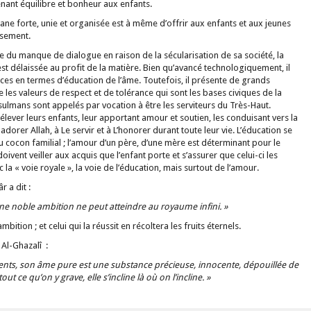
ant équilibre et bonheur aux enfants.
 forte, unie et organisée est à même d’offrir aux enfants et aux jeunes
ssement.
 du manque de dialogue en raison de la sécularisation de sa société, la
est délaissée au profit de la matière. Bien qu’avancé technologiquement, il
s en termes d’éducation de l’âme. Toutefois, il présente de grands
s valeurs de respect et de tolérance qui sont les bases civiques de la
sulmans sont appelés par vocation à être les serviteurs du Très-Haut.
élever leurs enfants, leur apportant amour et soutien, les conduisant vers la
 adorer Allah, à Le servir et à L’honorer durant toute leur vie. L’éducation se
du cocon familial ; l’amour d’un père, d’une mère est déterminant pour le
doivent veiller aux acquis que l’enfant porte et s’assurer que celui-ci les
la « voie royale », la voie de l’éducation, mais surtout de l’amour.
 a dit :
ne noble ambition ne peut atteindre au royaume infini. »
ition ; et celui qui la réussit en récoltera les fruits éternels.
 Al-Ghazalî :
rents, son âme pure est une substance précieuse, innocente, dépouillée de
out ce qu’on y grave, elle s’incline là où on l’incline. »