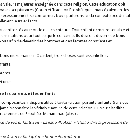
des valeurs majeures enseignée dans cette religion. Cette éducation doit
ases scripturaires (Coran et Tradition Prophétique), mais également les
t nécessairement se conformer. Nous parlerons ici du contexte occidental
lèvent leurs enfants.
ont confrontés au monde qui les entoure. Tout enfant demeure sensible et
 orientations pour tout ce qui le concerne. Ils devront devenir de bons
i-bas afin de devenir des hommes et des femmes conscients et
bons musulmans en Occident, trois choses sont essentielles :
nfants.
arents.
t unie.
tre les parents et les enfants
des composantes indispensables à toute relation parents-enfants. Sans ces
mais connaître la véritable nature de cette relation. Plusieurs hadiths
le truchement du Prophète Muhammad (pbsl) :
 de vos enfants soit « Lâ ilâha illa Allah » (c’est-à-dire la profession de
ieux à son enfant qu’une bonne éducation. »