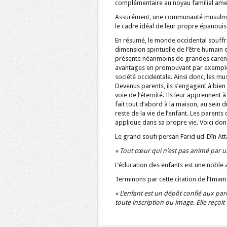
complémentaire au noyau familial amen
Assurément, une communauté musulmane
le cadre idéal de leur propre épanoui
En résumé, le monde occidental souffre
dimension spirituelle de l’être humain 
présente néanmoins de grandes carence
avantages en promouvant par exemple le
société occidentale. Ainsi donc, les mu
Devenus parents, ils s’engagent à bien 
voie de l’éternité. Ils leur apprennent à
fait tout d’abord à la maison, au sein 
reste de la vie de l’enfant. Les parents 
applique dans sa propre vie. Voici donc 
Le grand soufi persan Farid ud-Dîn Attâr
« Tout cœur qui n’est pas animé par u
L’éducation des enfants est une noble amb
Terminons par cette citation de l’Imam
« L’enfant est un dépôt confié aux pa
toute inscription ou image. Elle reçoit t