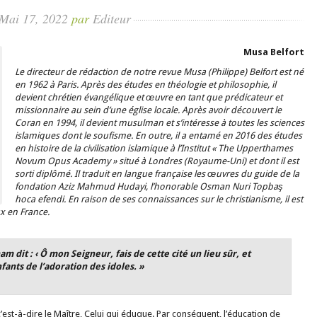
Mai 17, 2022
par
Editeur
Musa Belfort
Le directeur de rédaction de notre revue Musa (Philippe) Belfort est né
en 1962 à Paris. Après des études en théologie et philosophie, il
devient chrétien évangélique et œuvre en tant que prédicateur et
missionnaire au sein d’une église locale. Après avoir découvert le
Coran en 1994, il devient musulman et s’intéresse à toutes les sciences
islamiques dont le soufisme. En outre, il a entamé en 2016 des études
en histoire de la civilisation islamique à l’Institut « The Upperthames
Novum Opus Academy » situé à Londres (Royaume-Uni) et dont il est
sorti diplômé. Il traduit en langue française les œuvres du guide de la
fondation Aziz Mahmud Hudayi, l’honorable Osman Nuri Topbaş
hoca efendi. En raison de ses connaissances sur le christianisme, il est
ux en France.
m dit : ‹ Ô mon Seigneur, fais de cette cité un lieu sûr, et
ants de l’adoration des idoles.
»
c’est-à-dire le Maître, Celui qui éduque. Par conséquent, l’éducation de