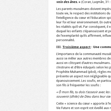
voix des ânes.
»
(Coran, Luqmân, 31 : 
Les parents musulmans doivent impérati
toute vie, le respect des institutions 
l’intelligence du cœur et l’éducation s
leur foi et leur environnement. En outr
les réalités qu’il vit. Par conséquent, i
duquel les enfants s’épanouissent et pr
de l’exemplarité qu’ils affirment, infl
personnalité.
III.
Troisième aspect
: Une commu
L’importance de la communauté musul
aussi se mêler aux autres membres de 
aussi en côtoyant d’autres musulmans. À 
s’instruire et d’être éduqués selon les
Prophète Muhammad (pbsl), règles mora
présente un aspect non négligeable qu
épanouissement. Les soufis, en particu
son fils à fréquenter les soufis :
«
Ô mon fils, tu dois t’asseoir avec le
souvenir (dhikr) de Dieu dans leur cœur.
Cette « science du cœur » apporte à l’enf
Vie Future et son esprit est éveillé aux 