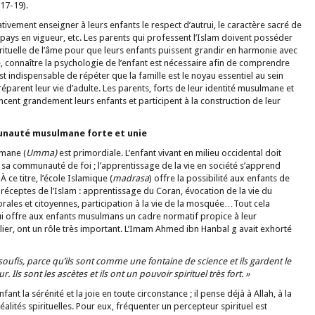
17-19).
vement enseigner à leurs enfants le respect d’autrui, le caractère sacré de
du pays en vigueur, etc. Les parents qui professent l’Islam doivent posséder
pirituelle de l’âme pour que leurs enfants puissent grandir en harmonie avec
e, connaître la psychologie de l’enfant est nécessaire afin de comprendre
l est indispensable de répéter que la famille est le noyau essentiel au sein
éparent leur vie d’adulte. Les parents, forts de leur identité musulmane et
uencent grandement leurs enfants et participent à la construction de leur
nauté musulmane forte et unie
mane (
Umma)
est primordiale. L’enfant vivant en milieu occidental doit
sa communauté de foi ; l’apprentissage de la vie en société s’apprend
ce titre, l’école Islamique (
madrasa
) offre la possibilité aux enfants de
 préceptes de l’Islam : apprentissage du Coran, évocation de la vie du
les et citoyennes, participation à la vie de la mosquée…Tout cela
i offre aux enfants musulmans un cadre normatif propice à leur
lier, ont un rôle très important. L’Imam Ahmed ibn Hanbal g avait exhorté
s soufis, parce qu’ils sont comme une fontaine de science et ils gardent le
 Ils sont les ascètes et ils ont un pouvoir spirituel très fort. »
ant la sérénité et la joie en toute circonstance ; il pense déjà à Allah, à la
réalités spirituelles. Pour eux, fréquenter un percepteur spirituel est