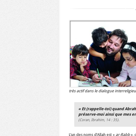
très actif dans le dialogue interreligie
«
Et (rappelle-toi) quand Abraha
préserve-moi ainsi que mes enf
(Coran, Ibrahim, 14 : 35).
L’un des noms d’Allah est «
ar-Rabb
», 