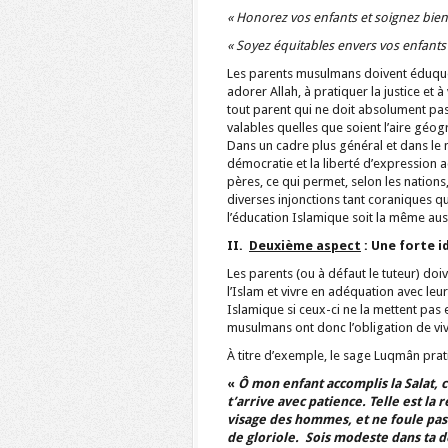
« Honorez vos enfants et soignez bien
« Soyez équitables envers vos enfants (I
Les parents musulmans doivent éduquer
adorer Allah, à pratiquer la justice et 
tout parent qui ne doit absolument pa
valables quelles que soient l’aire géo
Dans un cadre plus général et dans le 
démocratie et la liberté d’expression a
pères, ce qui permet, selon les nations,
diverses injonctions tant coraniques 
l’éducation Islamique soit la même aus
II.
Deuxième aspect
: Une forte 
Les parents (ou à défaut le tuteur) d
l’Islam et vivre en adéquation avec le
Islamique si ceux-ci ne la mettent pas
musulmans ont donc l’obligation de vivr
À titre d’exemple, le sage Luqmân pratiq
«
Ô mon enfant accomplis la Salat,
t’arrive avec patience. Telle est la
visage des hommes, et ne foule pas 
de gloriole. Sois modeste dans ta dé